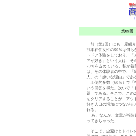
Ｉ
第09回
前（第2回）にも一度紹介
熊本在住女性の90％は何ら
トドア体験をしており、「
アが好き」という人は、そ
70％を占めている。私が着
は、その体験者の中で、「
人」の「嫌いな理由」であ
圧倒的多数（60％）で「
いう回答を得た。次いで「
題」である。そこで、この
をクリアすることが、アウ
好き人口の増加につながる
れる。
あ、なんか、文章が報告
ってきちゃった。
そこで、虫避けとトイレの