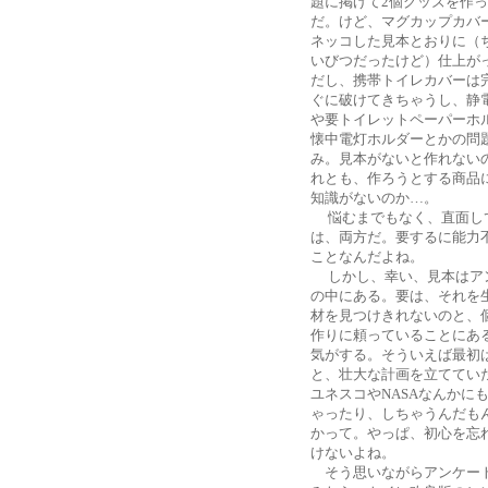
題に掲げて2個グッズを作
だ。けど、マグカップカバ
ネッコした見本とおりに（
いびつだったけど）仕上が
だし、携帯トイレカバーは
ぐに破けてきちゃうし、静
や要トイレットペーパーホ
懐中電灯ホルダーとかの問
み。見本がないと作れない
れとも、作ろうとする商品
知識がないのか…。
悩むまでもなく、直面し
は、両方だ。要するに能力
ことなんだよね。
しかし、幸い、見本はア
の中にある。要は、それを
材を見つけきれないのと、
作りに頼っていることにあ
気がする。そういえば最初
と、壮大な計画を立ててい
ユネスコやNASAなんかに
ゃったり、しちゃうんだも
かって。やっぱ、初心を忘
けないよね。
そう思いながらアンケー