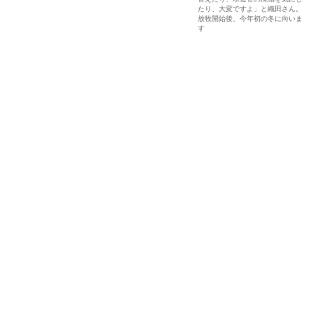
たり、大変ですよ」と織田さん。
放牧開始後、今年初の冬に向いま
す