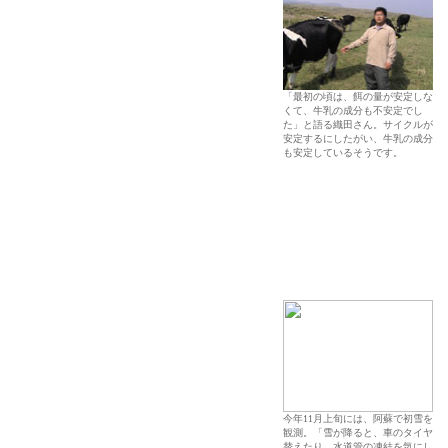
「最初の頃は、餌の量が安定しな
くて、牛乳の成分も不安定でし
た」と語る織田さん。サイクルが
安定するにしたがい、牛乳の成分
も安定しているそうです。
今年11月上旬には、阿蘇で初雪を
観測。「雪が降ると、車のタイヤ
替えたり、水道管の凍結を気にし