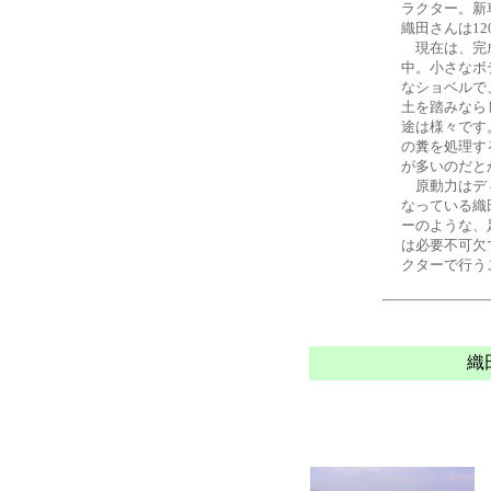
ラクター。新
織田さんは1
現在は、完
中。小さなボ
なショベルで
土を踏みなら
途は様々です
の糞を処理す
が多いのだと
原動力はディ
なっている織
ーのような、
は必要不可欠
クターで行う
織